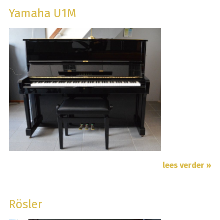
Yamaha U1M
lees verder »
Rösler